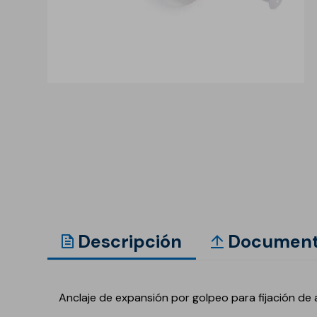
Anclaje y fijación
Accesorios y
complementos
Cornisas decorativas
Revestimientos de
Plastes para
fachadas
preparación de
superficies
Revestimientos minerales
cementosos
Revestimientos minerales
con cal
Revestimientos acrílicos y
pinturas
Descripción
Document
Auxiliares y Accesorios
Aditivos, imprimaciones
Pavimentos
y consolidantes
Anclaje de expansión por golpeo para fijación de
GECOLFLOOR Epox