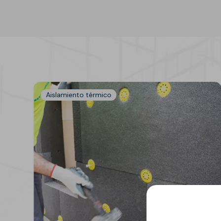
GECOLFLOOR PU
Gama Poliuretano
Cemento
GECOLFLOOR PMMA
Reparadores
estructurales y
cosméticos para
Aislamiento térmico
hormigón
Recrecido, Nivelación y
Decoración de suelos
Áridos, diluyentes, aditi
y accesorios
GECOLGAME
GECOLPLAY