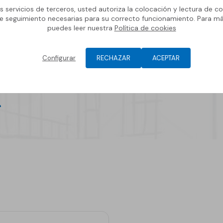
os servicios de terceros, usted autoriza la colocación y lectura de co
e seguimiento necesarias para su correcto funcionamiento. Para m
20 junio 2024
puedes leer nuestra
Política de cookies
Nuevo catálogo Sistemas
GECOL TERM SATE
Configurar
RECHAZAR
ACEPTAR
Ver más