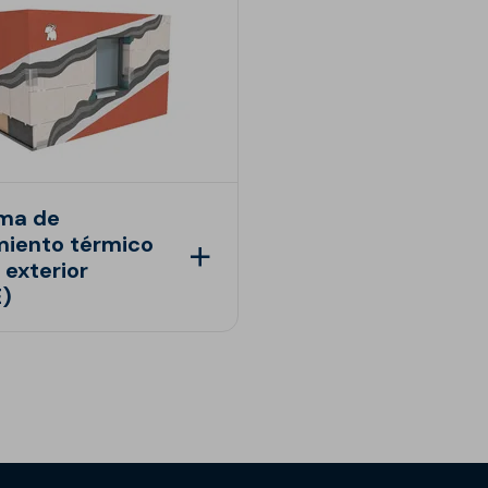
ema de
miento térmico
 exterior
E)