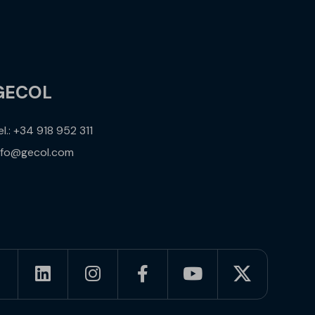
GECOL
el.: +34 918 952 311
nfo@gecol.com