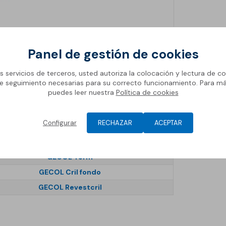
Panel de gestión de cookies
ÓPTIMO
os servicios de terceros, usted autoriza la colocación y lectura de co
GECOL Term
e seguimiento necesarias para su correcto funcionamiento. Para m
puedes leer nuestra
Política de cookies
SopraEPS SATE 75
GECOL Taco de Fijación 65mm
Configurar
RECHAZAR
ACEPTAR
GECOL Term
GECOL Malla 160
vos
GECOL Term
GECOL Cril fondo
GECOL Revestcril