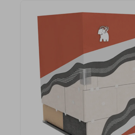
Anclaje y fijación
Accesorios y
complementos
Cornisas decorativas
Revestimientos de
Plastes para
fachadas
preparación de
superficies
Revestimientos minerales
cementosos
Revestimientos minerales
con cal
Revestimientos acrílicos y
pinturas
Auxiliares y Accesorios
Aditivos, imprimaciones
Pavimentos
y consolidantes
GECOLFLOOR Epox