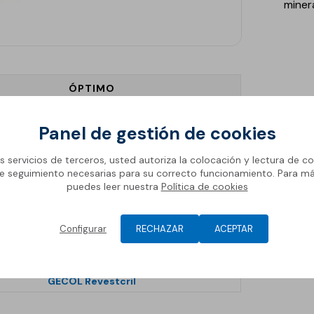
minera
ÓPTIMO
Existente
Panel de gestión de cookies
GECOL Term
SopraEPS SATE 75
os servicios de terceros, usted autoriza la colocación y lectura de co
e seguimiento necesarias para su correcto funcionamiento. Para m
GECOL Taco de Fijación 65mm
puedes leer nuestra
Política de cookies
GECOL Term
vos
GECOL Malla 160
Configurar
RECHAZAR
ACEPTAR
GECOL Term
GECOL Cril fondo
GECOL Revestcril