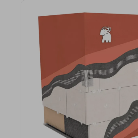
Anclaje y fijación
Accesorios y
complementos
Cornisas decorativas
Revestimientos de
Plastes para
fachadas
preparación de
superficies
Revestimientos minerales
cementosos
Revestimientos minerales
con cal
Revestimientos acrílicos y
pinturas
Auxiliares y Accesorios
Aditivos, imprimaciones
Pavimentos
y consolidantes
GECOLFLOOR Epox