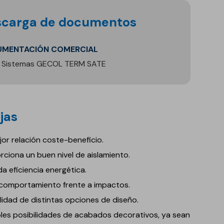
mentos continuos para pistas multideporte
tas minerales G#color
ta de colores de mortero monocapa para fachadas
lorización del edificio
escarga de documentos
mentos seguros para parques infantiles
untado de cerámica
a de colores para revestimientos acrílicos
stencia y durabilidad en Pavimentos Industriales
ma UNE 138002:2017
stimientos minerales de piedra proyectada
UMENTACIÓN COMERCIAL
Sistemas GECOL TERM SATE
ajas
or relación coste-beneficio.
rciona un buen nivel de aislamiento.
a eficiencia energética.
comportamiento frente a impactos.
lidad de distintas opciones de diseño.
iples posibilidades de acabados decorativos, ya sean