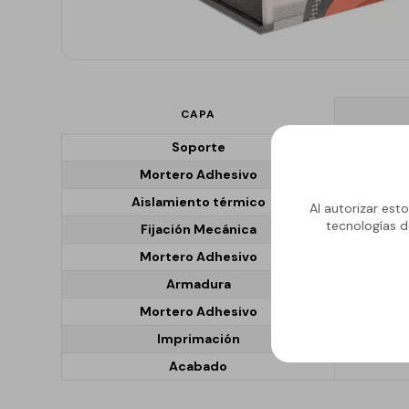
GECOLFLOOR PU
Gama Poliuretano
Cemento
GECOLFLOOR PMMA
CAPA
Reparadores
Soporte
estructurales y
cosméticos para
Mortero Adhesivo
hormigón
Aislamiento térmico
Al autorizar est
Recrecido, Nivelación y
tecnologías d
Fijación Mecánica
Decoración de suelos
Mortero Adhesivo
Áridos, diluyentes, aditi
Armadura
y accesorios
Mortero Adhesivo
GECOLGAME
Imprimación
GECOLPLAY
Acabado