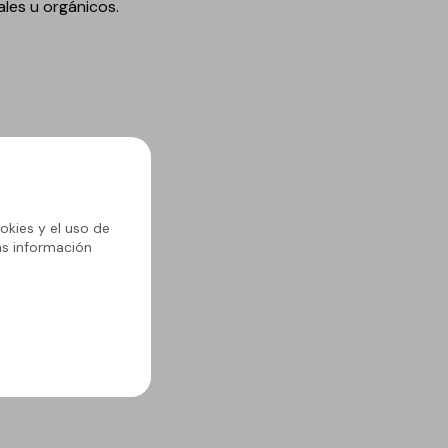
les u orgánicos.
okies y el uso de
ás información