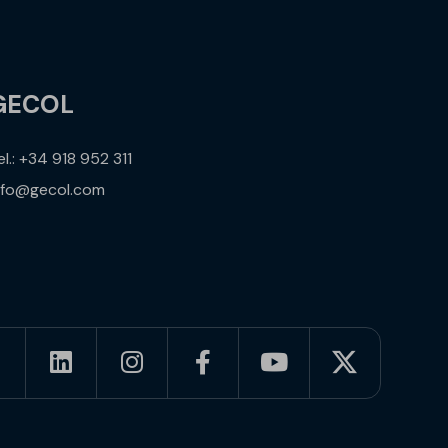
GECOL
el.: +34 918 952 311
nfo@gecol.com