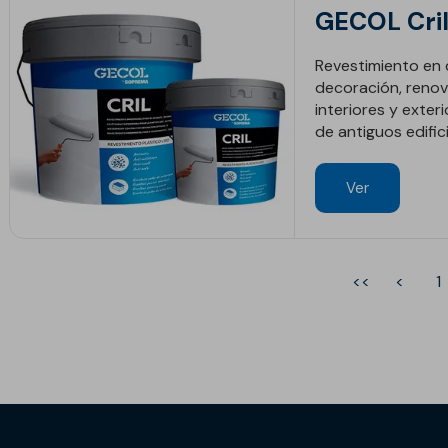
GECOL Cri
Revestimiento en 
decoración, renov
interiores y exter
de antiguos edific
Ver
<<
<
1