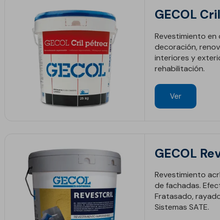
GECOL Cril
Revestimiento en 
decoración, renov
interiores y exter
rehabilitación.
Ver
vos
GECOL Rev
Revestimiento acr
de fachadas. Efect
Fratasado, rayado
Sistemas SATE.