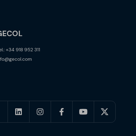
GECOL
el.: +34 918 952 311
nfo@gecol.com