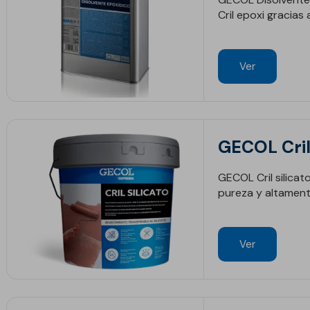
Cril epoxi gracias
Ver
GECOL Cril 
GECOL Cril silicat
pureza y altament
Ver