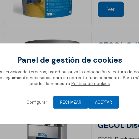
Ver
GECOL Cril
Panel de gestión de cookies
GECOL Cril extra 
coloreado en mas
os servicios de terceros, usted autoriza la colocación y lectura de co
e seguimiento necesarias para su correcto funcionamiento. Para m
puedes leer nuestra
Política de cookies
Ver
Configurar
RECHAZAR
ACEPTAR
GECOL Dis
GECOL Disolvente