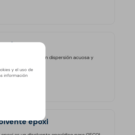
 extra
es un revestimiento en dispersión acuosa y
a.
okies y el uso de
ás información
olvente epoxi
 epoxi es un disolvente epoxídico para GECOL