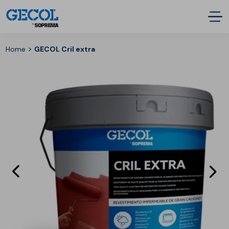
>
Home
GECOL Cril extra
Eléments
E
précédent
s