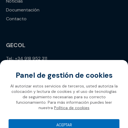
Noticias
Documentación
Contacto
GECOL
Tel.: +34 918 952 311
info@gecol.com
Panel de gestión de cookies
Al autorizar estos servicios de terceros, usted autoriza la
colocación y lectura de cookies y el uso de tecnologías
de seguimiento necesarias para su correcto
funcionamiento. Para más información puedes leer
nuestra
Política de cookies
Gecol 2026
ACEPTAR