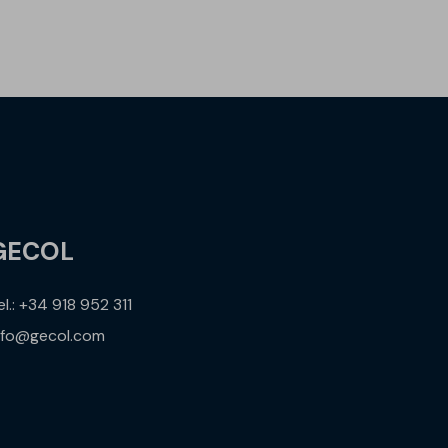
GECOL
el.: +34 918 952 311
nfo@gecol.com