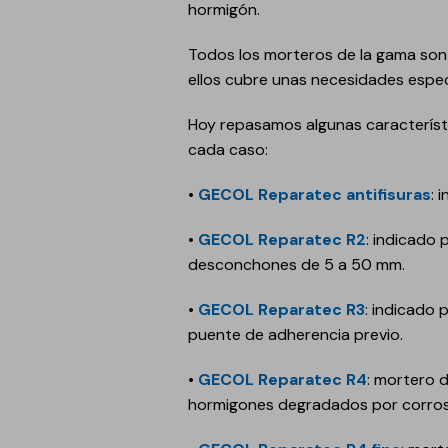
hormigón.
GECOLFLOOR PU
Todos los morteros de la gama son
Gama Poliuretano
Cemento
ellos cubre unas necesidades espe
GECOLFLOOR PMMA
Hoy repasamos algunas característ
Reparadores
cada caso:
estructurales y
cosméticos para
•
GECOL Reparatec antifisuras
: 
hormigón
•
GECOL Reparatec R2
: indicado
Recrecido, Nivelación y
desconchones de 5 a 50 mm.
Decoración de suelos
Áridos, diluyentes, aditi
•
GECOL Reparatec R3
: indicado 
y accesorios
puente de adherencia previo.
GECOLGAME
•
GECOL Reparatec R4
: mortero 
GECOLPLAY
hormigones degradados por corros