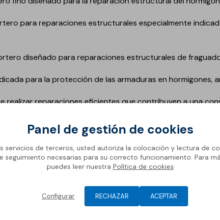
ero fino diseñado para la reparación estructural del hormigón.
rtero para reparaciones estructurales especialmente indicad
ortero diseñado para reparaciones estructurales de fraguado 
indicada para la protección de las armaduras en hormigones, 
e realizar reparaciones eficientes que contribuyen a una con
plazo. Descubre la gama completa en este enlace.
Panel de gestión de cookies
os servicios de terceros, usted autoriza la colocación y lectura de co
e seguimiento necesarias para su correcto funcionamiento. Para m
puedes leer nuestra
Política de cookies
Configurar
RECHAZAR
ACEPTAR