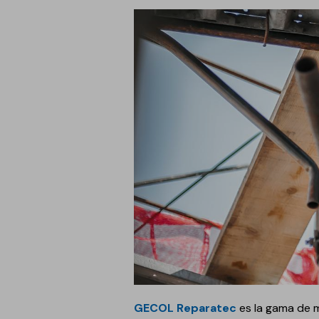
Anclaje y fijación
Accesorios y
complementos
Cornisas decorativas
Revestimientos de
Plastes para
fachadas
preparación de
superficies
Revestimientos minerales
cementosos
Revestimientos minerales
con cal
Revestimientos acrílicos y
pinturas
Auxiliares y Accesorios
Aditivos, imprimaciones
Pavimentos
y consolidantes
GECOL Reparatec
es la gama de m
GECOLFLOOR Epox