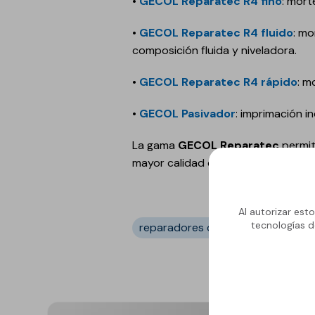
•
GECOL Reparatec R4 fino
: mort
•
GECOL Reparatec R4 fluido
: mo
composición fluida y niveladora.
•
GECOL Reparatec R4 rápido
: m
•
GECOL Pasivador
: imprimación 
La gama
GECOL Reparatec
permit
mayor calidad que perdure a largo 
Al autorizar est
tecnologías d
reparadores de hormigón