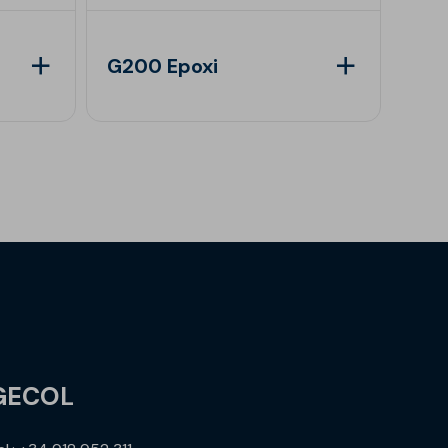
G200 Epoxi
G50
GECOL