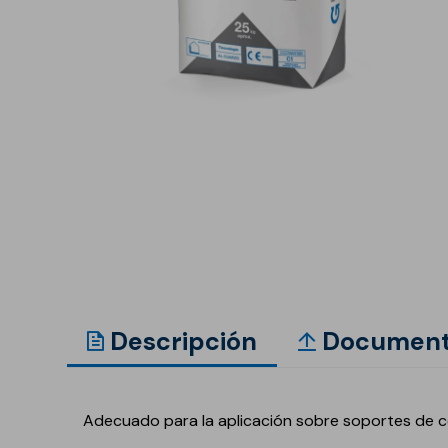
Anclaje y fijación
Accesorios y
complementos
Cornisas decorativas
Revestimientos de
Plastes para
fachadas
preparación de
superficies
Revestimientos minerales
cementosos
Revestimientos minerales
con cal
Revestimientos acrílicos y
pinturas
Descripción
Document
Auxiliares y Accesorios
Aditivos, imprimaciones
Pavimentos
y consolidantes
Adecuado para la aplicación sobre soportes de 
GECOLFLOOR Epox