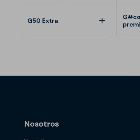
G#co
G50 Extra
prem
Nosotros