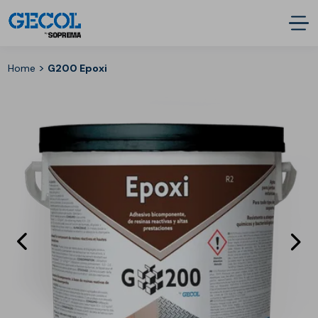
>
Home
G200 Epoxi
Eléments
E
précédent
s