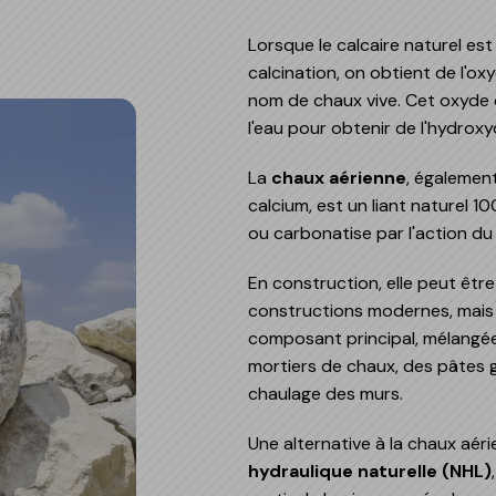
Revê
Nua
Joi
Reva
Mortiers de montage
Lorsque le calcaire naturel es
Revê
Nuan
Nor
calcination, on obtient de l'o
Rési
nom de chaux vive. Cet oxyde d
Revê
l'eau pour obtenir de l'hydrox
Mortiers de ciment,
ce
bétons et liants
La
chaux aérienne
, égalemen
Mortiers de ciment pour
calcium, est un liant naturel 100
montage
ou carbonatise par l'action du
Mortiers de chaux pour
montage
En construction, elle peut être
constructions modernes, mais 
Bétons
composant principal, mélangée
Liants
mortiers de chaux, des pâtes g
chaulage des murs.
Une alternative à la chaux aéri
hydraulique naturelle (NHL)