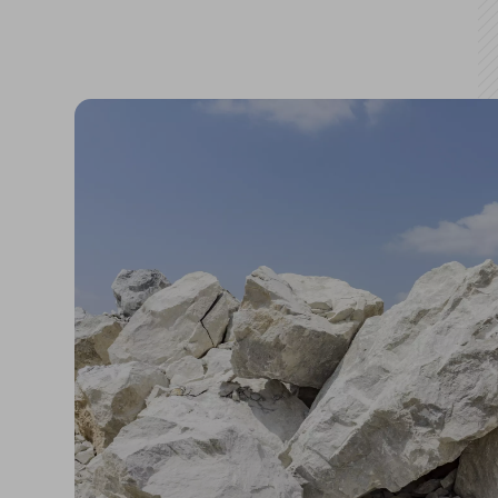
Ancrage et fixation
Accessoires et
compléments
Corniches décoratives
Revêtements et
Enduits pour la
enduits de façade
préparation de surfa
Revêtements minéraux à
base de ciment
Revêtements minéraux à
base de chaux
Peintures acryliques
Auxiliaires et accessoires
Additifs techniques,
Revêtements de sol
apprêts et nettoyants
GECOLFLOOR Epox
GECOLFLOOR PU