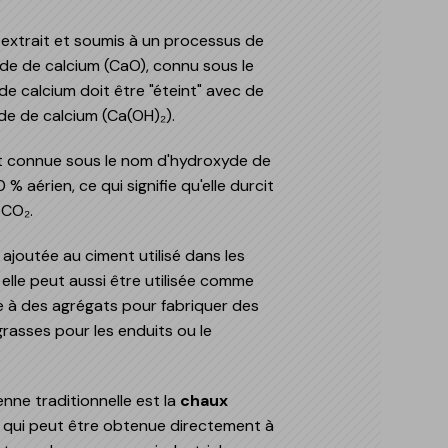
tements continus pour terrains multisports
ncier pour revêtements minéraux
ntoiement de céramique
lorisation du bâtiment
t extrait et soumis à un processus de
tements sûrs pour aires de jeux
cier pour revêtements acryliques
me UNE 138002:2017
xyde de calcium (CaO), connu sous le
stance et durabilité des revêtements industriels
e calcium doit être "éteint" avec de
tements minéraux en pierre projetée
yde de calcium (Ca(OH)₂).
t connue sous le nom d'hydroxyde de
 % aérien, ce qui signifie qu'elle durcit
 CO₂.
 ajoutée au ciment utilisé dans les
elle peut aussi être utilisée comme
 à des agrégats pour fabriquer des
rasses pour les enduits ou le
enne traditionnelle est la
chaux
, qui peut être obtenue directement à