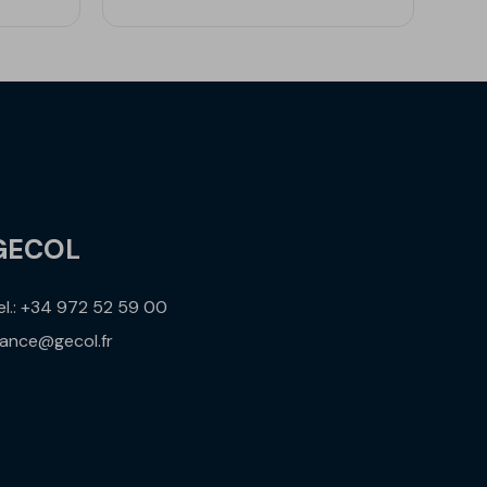
GECOL
el.: +34 972 52 59 00
rance@gecol.fr