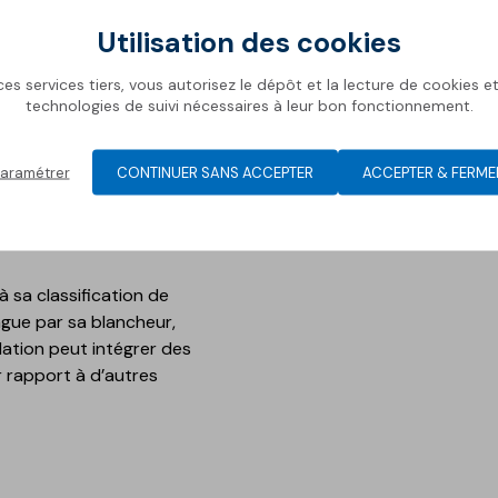
plasticité facilitent
Utilisation des cookies
adhérence sur les supports
es services tiers, vous autorisez le dépôt et la lecture de cookies et 
technologies de suivi nécessaires à leur bon fonctionnement.
 les retraits et à réduire le
ditions de mise en œuvre. Ce
 des supports présentant
aramétrer
CONTINUER SANS ACCEPTER
ACCEPTER & FERME
ttage dans des conditions
nces dépendra de la
à sa classification de
ingue par sa blancheur,
lation peut intégrer des
 rapport à d’autres
.