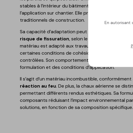
stables à l’intérieur du bâtiment. Sa maniabilité et sa 
l’application sur chantier. Elle présente une bonne 
traditionnels de construction.
En autorisant c
Sa capacité d’adaptation peut contribuer à
limiter
risque de fissuration
, selon le support et les con
matériau est adapté aux travaux de rénovation sur
P
certaines conditions de cohésion. Il permet le reba
contrôlées. Son comportement face aux effloresce
formulation et des conditions d’application.
Il s’agit d’un matériau incombustible, conformément 
réaction au feu
. De plus, la chaux aérienne se dist
permettant différents rendus esthétiques. Sa formu
composants réduisant l’impact environnemental par
solutions, en fonction de sa composition spécifique