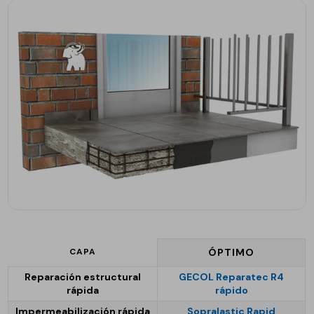
CAPA
ÓPTIMO
Reparación estructural
GECOL Reparatec R4
rápida
rápido
Impermeabilización rápida
Sopralastic Rapid