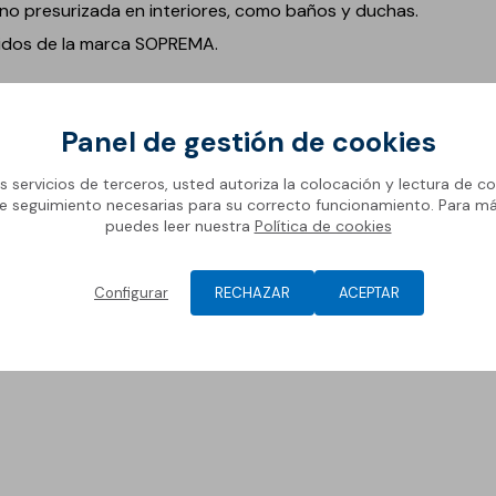
no presurizada en interiores, como baños y duchas.
uidos de la marca SOPREMA.
Panel de gestión de cookies
os servicios de terceros, usted autoriza la colocación y lectura de co
e seguimiento necesarias para su correcto funcionamiento. Para m
puedes leer nuestra
Política de cookies
Configurar
RECHAZAR
ACEPTAR
vos