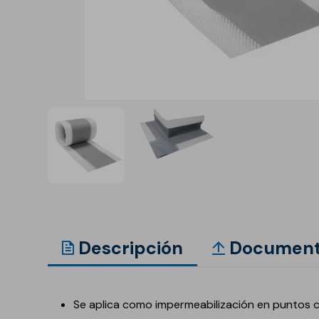
Anclaje y fijación
Accesorios y
complementos
Cornisas decorativas
Revestimientos de
Plastes para
fachadas
preparación de
superficies
Revestimientos minerales
cementosos
Revestimientos minerales
con cal
Revestimientos acrílicos y
pinturas
Descripción
Document
Auxiliares y Accesorios
Aditivos, imprimaciones
Pavimentos
y consolidantes
Se aplica como impermeabilización en puntos crí
GECOLFLOOR Epox