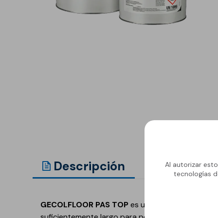
Anclaje y fijación
Accesorios y
complementos
Cornisas decorativas
Revestimientos de
Plastes para
fachadas
preparación de
superficies
Revestimientos minerales
cementosos
Revestimientos minerales
con cal
Revestimientos acrílicos y
pinturas
Descripción
Document
Al autorizar est
tecnologías d
Auxiliares y Accesorios
Aditivos, imprimaciones
Pavimentos
y consolidantes
GECOLFLOOR PAS TOP
es un sistema bicomponen
GECOLFLOOR Epox
suficientemente largo para permitir su mezcla y