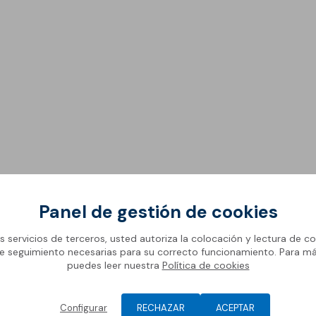
Pavi
Jun
decoración de suelos
Car
Reva
Pavi
Rej
Morteros especiales de
Cart
montaje
Resi
Nor
Reve
Morteros, hormigones y
conglomerantes
Morteros de cemento
para montaje
Morteros de cal para
montaje
Panel de gestión de cookies
Hormigones
ación
Ventajas
Gama
os servicios de terceros, usted autoriza la colocación y lectura de co
Conglomerantes
e seguimiento necesarias para su correcto funcionamiento. Para m
puedes leer nuestra
Política de cookies
te de resina poliaspártica 100% sólidos de secado muy rápi
Configurar
RECHAZAR
ACEPTAR
 aplicación manual, manteniendo a la vez un tiempo de secad