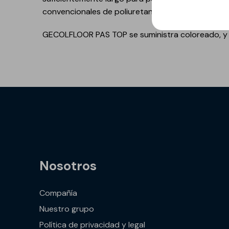
GECOLFLOOR PU
convencionales de poliuretano bicomponente.
Gama Poliuretano
GECOLFLOOR PAS TOP se suministra coloreado, y su
Cemento
GECOLFLOOR PMMA
Reparadores
estructurales y
cosméticos para
hormigón
Recrecido, Nivelación y
Decoración de suelos
Áridos, diluyentes, aditi
Nosotros
y accesorios
GECOLGAME
Compañía
GECOLPLAY
Nuestro grupo
Política de privacidad y legal