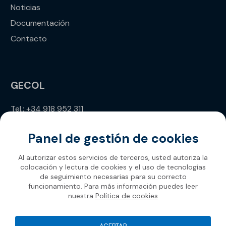
Noticias
Documentación
Contacto
GECOL
Tel.: +34 918 952 311
info@gecol.com
Panel de gestión de cookies
Al autorizar estos servicios de terceros, usted autoriza la
colocación y lectura de cookies y el uso de tecnologías
de seguimiento necesarias para su correcto
funcionamiento. Para más información puedes leer
nuestra
Política de cookies
Gecol 2026