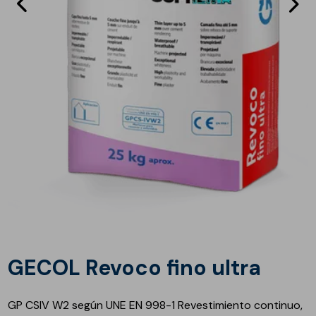
Eléments
E
précédent
s
GECOL Revoco fino ultra
GP CSIV W2 según UNE EN 998-1 Revestimiento continuo,