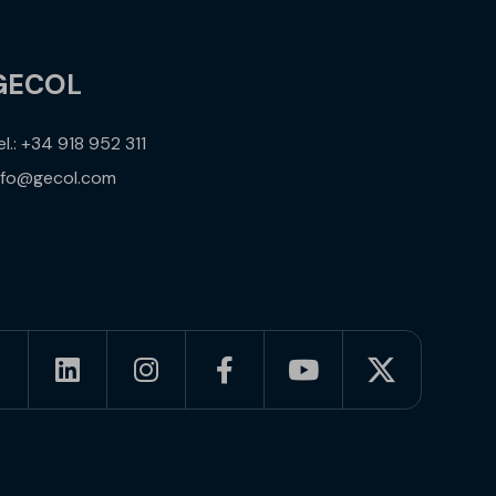
GECOL
el.: +34 918 952 311
nfo@gecol.com