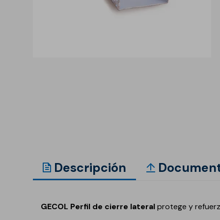
Anclaje y fijación
Accesorios y
complementos
Cornisas decorativas
Revestimientos de
Plastes para
fachadas
preparación de
superficies
Revestimientos minerales
cementosos
Revestimientos minerales
con cal
Revestimientos acrílicos y
pinturas
Descripción
Document
Auxiliares y Accesorios
Aditivos, imprimaciones
Pavimentos
y consolidantes
GECOL Perfil de cierre lateral
protege y refuerz
GECOLFLOOR Epox