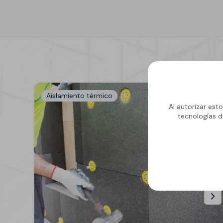
GECOLFLOOR PU
Gama Poliuretano
Cemento
GECOLFLOOR PMMA
Reparadores
estructurales y
cosméticos para
Aislamiento térmico
hormigón
Al autorizar est
tecnologías d
Recrecido, Nivelación y
Decoración de suelos
Áridos, diluyentes, aditi
y accesorios
GECOLGAME
GECOLPLAY