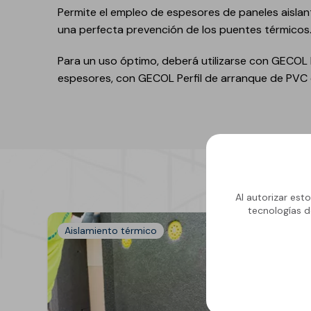
Permite el empleo de espesores de paneles aislan
GECOLFLOOR PU
una perfecta prevención de los puentes térmicos
Gama Poliuretano
Cemento
Para un uso óptimo, deberá utilizarse con GECOL P
GECOLFLOOR PMMA
espesores, con GECOL Perfil de arranque de PVC 
Reparadores
estructurales y
cosméticos para
hormigón
Recrecido, Nivelación y
Decoración de suelos
Al autorizar est
Áridos, diluyentes, aditi
tecnologías d
y accesorios
Aislamiento térmico
GECOLGAME
GECOLPLAY