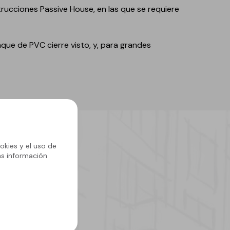
rucciones Passive House, en las que se requiere
que de PVC cierre visto, y, para grandes
okies y el uso de
ás información