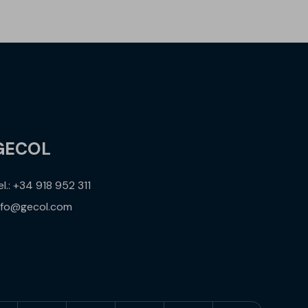
GECOL
el.: +34 918 952 311
nfo@gecol.com