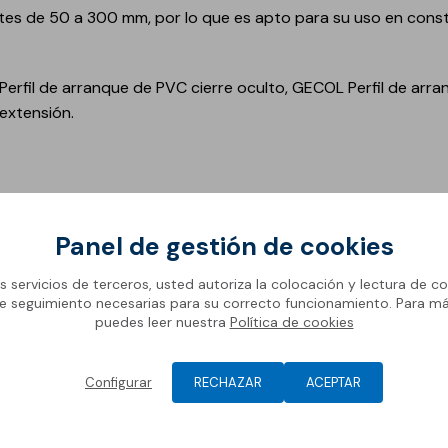
tes de 50 a 300 mm, por lo que es apto para su uso en const
.
erfil de arranque de PVC cierre oculto, GECOL Perfil de arran
extensión.
Panel de gestión de cookies
os servicios de terceros, usted autoriza la colocación y lectura de co
vos
e seguimiento necesarias para su correcto funcionamiento. Para m
puedes leer nuestra
Política de cookies
Aislamiento térmico
Configurar
RECHAZAR
ACEPTAR