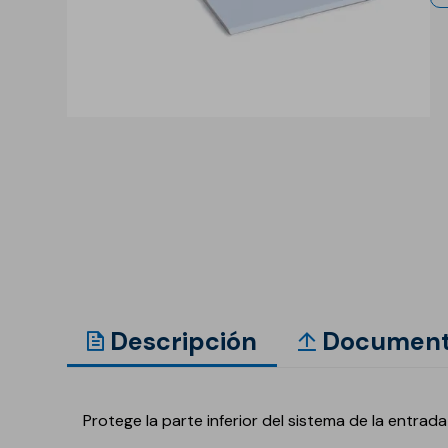
Anclaje y fijación
Accesorios y
complementos
Cornisas decorativas
Revestimientos de
Plastes para
fachadas
preparación de
superficies
Revestimientos minerales
cementosos
Revestimientos minerales
con cal
Revestimientos acrílicos y
pinturas
Descripción
Document
Auxiliares y Accesorios
Aditivos, imprimaciones
Pavimentos
y consolidantes
Protege la parte inferior del sistema de la entrada
GECOLFLOOR Epox