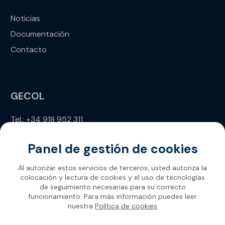
Noticias
Documentación
Contacto
GECOL
Tel.: +34 918 952 311
info@gecol.com
Panel de gestión de cookies
Al autorizar estos servicios de terceros, usted autoriza la
colocación y lectura de cookies y el uso de tecnologías
de seguimiento necesarias para su correcto
funcionamiento. Para más información puedes leer
nuestra
Política de cookies
Gecol 2026