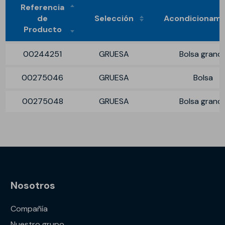
Referencia
de
Selección
Acondicionami
Producto
00244251
GRUESA
Bolsa grand
00275046
GRUESA
Bolsa
00275048
GRUESA
Bolsa grand
Nosotros
Compañía
Nuestro grupo