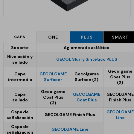
CAPA
ONE
PLUS
SMART
Soporte
Aglomerado asfáltico
Nivelación y
GECOL Slurry Sintético PLUS
sellado
Gecolgame
Capa
GECOLGAME
Gecolgame
Coat Plus
intermedia
Surfacer
Surface (2)
(2)
Gecolgame
Capa
GECOLGAME
GECOLGAME
Coat Plus
sellado
Coat Plus
Finish Plus
(3)
Capa de
GECOLGAME
GECOLGAME Finish Plus
señalización
Line
Capa de
GECOLGAME Line
señalización