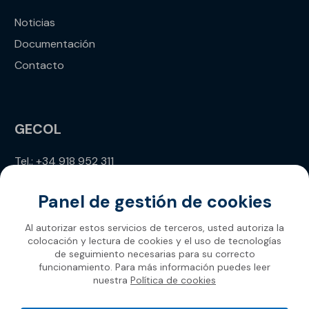
Noticias
Documentación
Contacto
GECOL
Tel.: +34 918 952 311
info@gecol.com
Panel de gestión de cookies
Al autorizar estos servicios de terceros, usted autoriza la
colocación y lectura de cookies y el uso de tecnologías
de seguimiento necesarias para su correcto
funcionamiento. Para más información puedes leer
nuestra
Política de cookies
Gecol 2026