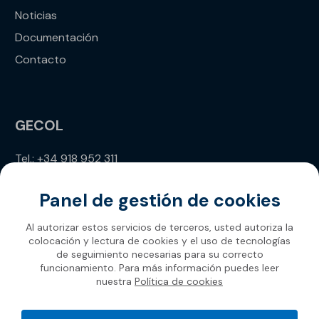
Noticias
Documentación
Contacto
GECOL
Tel.: +34 918 952 311
info@gecol.com
Panel de gestión de cookies
Al autorizar estos servicios de terceros, usted autoriza la
colocación y lectura de cookies y el uso de tecnologías
de seguimiento necesarias para su correcto
funcionamiento. Para más información puedes leer
nuestra
Política de cookies
Gecol 2026