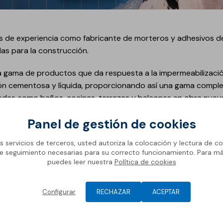
de experiencia como fabricante de morteros y adhesivos de 
as para la construcción.
a gama de productos que da respuesta a la impermeabilizac
ión cementosa y líquida, proporcionando así una gama comple
das como baños, cocinas, terrazas y balcones en obra nueva 
tán formados por:
Panel de gestión de cookies
ilizante de poliestireno flexible de triple capa, diseñada p
os servicios de terceros, usted autoriza la colocación y lectura de co
vos
e seguimiento necesarias para su correcto funcionamiento. Para m
e infiltraciones en zonas húmedas, tales como cocinas y baños
puedes leer nuestra
Política de cookies
rmeabilizante de desolidarización de polietileno flexible con u
a sido desarrollada para la impermeabilización y desacoplami
Configurar
RECHAZAR
ACEPTAR
iedra natural. Sopraflow previene las posibles fracturas de
porte. Asimismo, su dibujo patentado garantiza una excelente