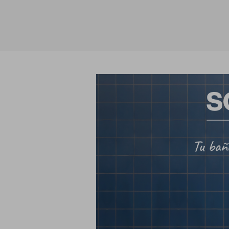
Anclaje y fijación
Accesorios y
complementos
Cornisas decorativas
Revestimientos de
Plastes para
fachadas
preparación de
superficies
Revestimientos minerales
cementosos
Revestimientos minerales
con cal
Revestimientos acrílicos y
pinturas
Auxiliares y Accesorios
Aditivos, imprimaciones
Pavimentos
y consolidantes
GECOLFLOOR Epox