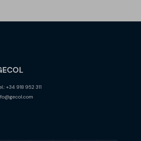
GECOL
el.: +34 918 952 311
nfo@gecol.com