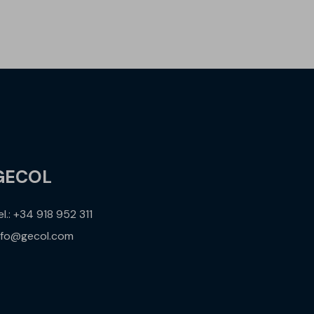
GECOL
el.: +34 918 952 311
nfo@gecol.com