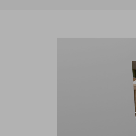
Anclaje y fijación
Accesorios y
complementos
Cornisas decorativas
Revestimientos de
Plastes para
fachadas
preparación de
superficies
Revestimientos minerales
cementosos
Revestimientos minerales
con cal
Revestimientos acrílicos y
pinturas
Auxiliares y Accesorios
Aditivos, imprimaciones
Pavimentos
y consolidantes
GECOLFLOOR Epox