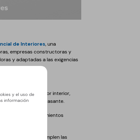
ncial de Interiores
, una
toras, empresas constructoras y
doras y adaptadas a las exigencias
os, hasta fachadas por interior,
okies y el uso de
ás información
intervenciones bajo rasante.
ora de confort, tratamientos
tán certificados, cumplen las