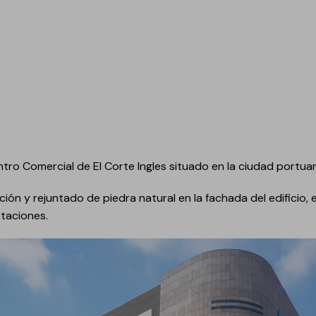
Pavi
Jun
decoración de suelos
Car
Reva
Pavi
Rej
Morteros especiales de
Cart
montaje
Resi
Nor
Reve
Morteros, hormigones y
conglomerantes
Morteros de cemento
para montaje
ntro Comercial de El Corte Ingles situado en la ciudad portua
Morteros de cal para
montaje
ción y rejuntado de piedra natural en la fachada del edifici
staciones.
Hormigones
Conglomerantes