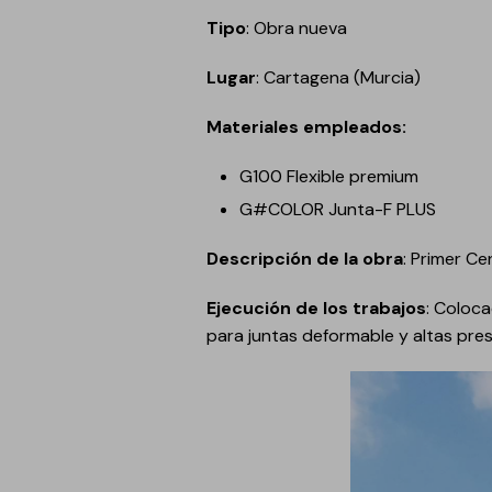
Anclaje y fijación
Tipo
: Obra nueva
Accesorios y
Lugar
: Cartagena (Murcia)
complementos
Materiales empleados:
Cornisas decorativas
Revestimientos de
Plastes para
G100 Flexible premium
fachadas
preparación de
superficies
G#COLOR Junta-F PLUS
Revestimientos minerales
cementosos
Descripción de la obra
: Primer Ce
Revestimientos minerales
con cal
Ejecución de los trabajos
: Coloca
para juntas deformable y altas pre
Revestimientos acrílicos y
pinturas
Auxiliares y Accesorios
Aditivos, imprimaciones
Pavimentos
y consolidantes
GECOLFLOOR Epox