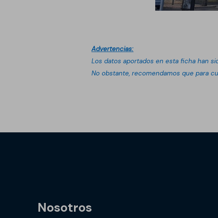
Advertencias:
Los datos aportados en esta ficha han si
No obstante, recomendamos que para cua
Nosotros