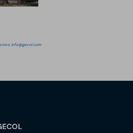
écnico
info@gecol.com
GECOL