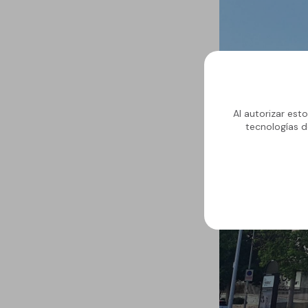
GECOLFLOOR PU
Gama Poliuretano
Cemento
GECOLFLOOR PMMA
Reparadores
Al autorizar est
estructurales y
tecnologías d
cosméticos para
hormigón
Recrecido, Nivelación y
Decoración de suelos
Áridos, diluyentes, aditi
y accesorios
GECOLGAME
GECOLPLAY