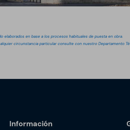
do elaborados en base a los procesos habituales de puesta en obra.
lquier circunstancia particular consulte con nuestro Departamento T
Información